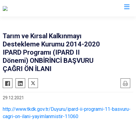
Aydın
Tarım ve Kırsal Kalkınmayı
Destekleme Kurumu 2014-2020
Bozdoğan
Köşk
IPARD Programı (IPARD II
Buharkent
Kuşadası
Dönemi) ONBİRİNCİ BAŞVURU
Çine
Kuyucak
ÇAĞRI ÖN İLANI
Didim
Nazilli
Germencik
Söke
İncirliova
Sultanhisar
29.12.2021
Karacasu
Yenipazar
http://www.tkdk.gov.tr/Duyuru/ipard-ii-programi-11-basvuru-
Karpuzlu
Efeler
cagri-on-ilani-yayimlanmistir-11060
Koçarlı