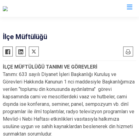
Aydın
İlçe Müftülüğü
Bozdoğan
Köşk
Buharkent
Kuşadası
İLÇE MÜFTÜLÜĞÜ TANIMI VE GÖREVLERİ
Çine
Kuyucak
Tanımı: 633 sayılı Diyanet İşleri Başkanlığı Kuruluş ve
Didim
Nazilli
Görevleri Hakkında Kanunun 1 nci maddesiyle Başkanlığımıza
Germencik
Söke
verilen “toplumu din konusunda aydınlatma" görevi
kapsamında cami ve mescitlerdeki vaaz ve hutbeler, cami
İncirliova
Sultanhisar
dışında ise konferans, seminer, panel, sempozyum vb. dinî
Karacasu
Yenipazar
programlar ile ilmî toplantılar, radyo televizyon programları ve
Karpuzlu
Efeler
Mevlid-i Nebi Haftası etkinlikleri vasıtasıyla halkımıza
Koçarlı
usulüne uygun ve sahih kaynaklardan beslenerek din hizmeti
sunmaktan sorumludur.