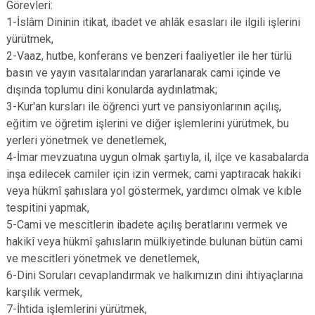
Görevleri:
1-İslâm Dininin itikat, ibadet ve ahlâk esasları ile ilgili işlerini
yürütmek,
2-Vaaz, hutbe, konferans ve benzeri faaliyetler ile her türlü
basın ve yayın vasıtalarından yararlanarak cami içinde ve
dışında toplumu dini konularda aydınlatmak;
3-Kur'an kursları ile öğrenci yurt ve pansiyonlarının açılış,
eğitim ve öğretim işlerini ve diğer işlemlerini yürütmek, bu
yerleri yönetmek ve denetlemek,
4-İmar mevzuatına uygun olmak şartıyla, il, ilçe ve kasabalarda
inşa edilecek camiler için izin vermek; cami yaptıracak hakiki
veya hükmî şahıslara yol göstermek, yardımcı olmak ve kıble
tespitini yapmak,
5-Cami ve mescitlerin ibadete açılış beratlarını vermek ve
hakikî veya hükmî şahısların mülkiyetinde bulunan bütün cami
ve mescitleri yönetmek ve denetlemek,
6-Dini Soruları cevaplandırmak ve halkımızın dini ihtiyaçlarına
karşılık vermek,
7-İhtida işlemlerini yürütmek,