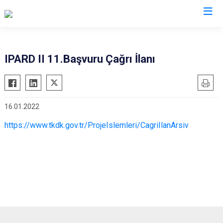
Aydın
IPARD II 11.Başvuru Çağrı İlanı
Bozdoğan
Köşk
Buharkent
Kuşadası
16.01.2022
Çine
Kuyucak
Didim
Nazilli
https://www.tkdk.gov.tr/ProjeIslemleri/CagriIlanArsiv
Germencik
Söke
İncirliova
Sultanhisar
Karacasu
Yenipazar
Karpuzlu
Efeler
Koçarlı