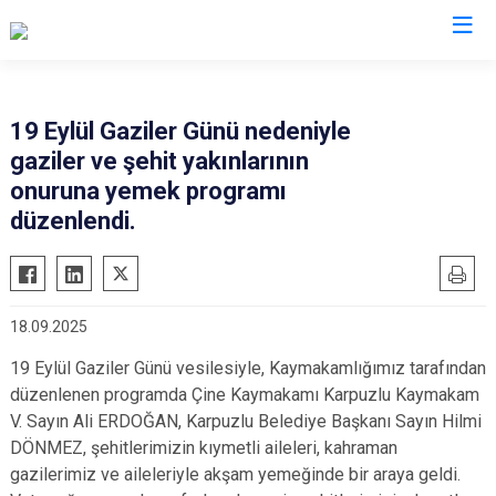
Aydın
19 Eylül Gaziler Günü nedeniyle
gaziler ve şehit yakınlarının
Bozdoğan
Köşk
onuruna yemek programı
Buharkent
Kuşadası
düzenlendi.
Çine
Kuyucak
Didim
Nazilli
Germencik
Söke
18.09.2025
İncirliova
Sultanhisar
19 Eylül Gaziler Günü vesilesiyle, Kaymakamlığımız tarafından
Karacasu
Yenipazar
düzenlenen programda Çine Kaymakamı Karpuzlu Kaymakam
Karpuzlu
Efeler
V. Sayın Ali ERDOĞAN, Karpuzlu Belediye Başkanı Sayın Hilmi
DÖNMEZ, şehitlerimizin kıymetli aileleri, kahraman
Koçarlı
gazilerimiz ve aileleriyle akşam yemeğinde bir araya geldi.